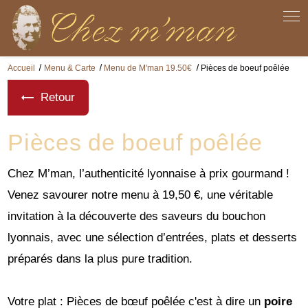
Panneau de gestion des cookies
Accueil
Menu & Carte
Menu de M'man 19.50€
Pièces de boeuf poêlée
Retour
Pièces de boeuf poêlée
Chez M’man, l’authenticité lyonnaise à prix gourmand !
Venez savourer notre menu à 19,50 €, une véritable
invitation à la découverte des saveurs du bouchon
lyonnais, avec une sélection d’entrées, plats et desserts
préparés dans la plus pure tradition.
Votre plat : Pièces de bœuf poêlée c'est à dire un
poire